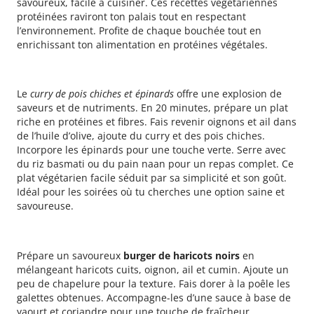
savoureux, facile à cuisiner. Ces recettes végétariennes
protéinées raviront ton palais tout en respectant
l’environnement. Profite de chaque bouchée tout en
enrichissant ton alimentation en protéines végétales.
Curry de pois chiches et épinards
Le
curry de pois chiches et épinards
offre une explosion de
saveurs et de nutriments. En 20 minutes, prépare un plat
riche en protéines et fibres. Fais revenir oignons et ail dans
de l’huile d’olive, ajoute du curry et des pois chiches.
Incorpore les épinards pour une touche verte. Serre avec
du riz basmati ou du pain naan pour un repas complet. Ce
plat végétarien facile séduit par sa simplicité et son goût.
Idéal pour les soirées où tu cherches une option saine et
savoureuse.
Burger de haricots noirs
Prépare un savoureux
burger de haricots noirs
en
mélangeant haricots cuits, oignon, ail et cumin. Ajoute un
peu de chapelure pour la texture. Fais dorer à la poêle les
galettes obtenues. Accompagne-les d’une sauce à base de
yaourt et coriandre pour une touche de fraîcheur.