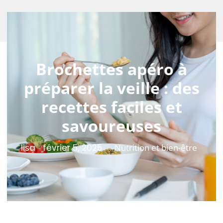
Brochettes apéro à
préparer la veille : des
recettes faciles et
savoureuses
lisa
février 5, 2025
Nutrition et bien-être